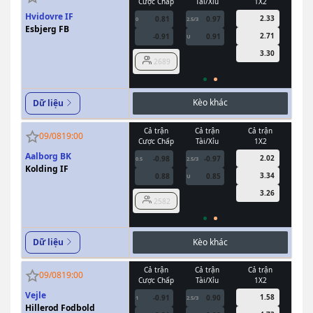
Cược Chấp
Tài/Xỉu
1X2
Cược
Hvidovre IF
2.33
0.81
0.97
0
2.5/3
0
Esbjerg FB
2.71
-0.91
0.91
-
U
3.30
2689
2
Kèo khác
Dữ liệu
Cả trận
Cả trận
Cả trận
Hiệ
09/08
19:00
Cược Chấp
Tài/Xỉu
1X2
Cược
Aalborg BK
2.02
-0.98
-0.97
-
0.5
2.5/3
0/0.5
Kolding IF
3.34
0.88
0.85
U
3.26
2582
2
Kèo khác
Dữ liệu
Cả trận
Cả trận
Cả trận
Hiệ
09/08
19:00
Cược Chấp
Tài/Xỉu
1X2
Cược
Vejle
1.58
-0.91
0.90
1
2.5/3
0/0.5
Hillerod Fodbold