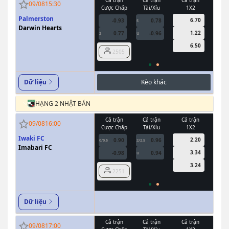
Cả trận
Cả trận
Cả trận
Hiệ
09/08
15:30
Cược Chấp
Tài/Xỉu
1X2
Cược
Palmerston
6.70
-0.93
0.78
5
Darwin Hearts
1.22
0.77
-0.96
-
2
U
1
6.50
2505
2
Kèo khác
Dữ liệu
HẠNG 2 NHẬT BẢN
Cả trận
Cả trận
Cả trận
Hiệ
09/08
16:00
Cược Chấp
Tài/Xỉu
1X2
Cược
Iwaki FC
2.20
0.90
0.96
-
0/0.5
2/2.5
0/0.5
Imabari FC
3.34
-0.98
0.94
U
3.24
2251
2
Dữ liệu
Cả trận
Cả trận
Cả trận
Hiệ
09/08
17:00