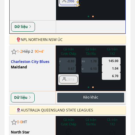
2996
Dữ liệu
NPL NORTHERN NSW ÚC
Cả trận
Cả trận
Cả trận
Hi
1
-
2
Hiệp 2
90+4
'
Cược Chấp
Tài/Xỉu
1X2
Cược
145.00
Charleston City Blues
-0.80
1.70
0
3.5
Maitland
1.04
0.67
0.13
U
6.70
2818
Kèo khác
Dữ liệu
AUSTRALIA QUEENSLAND STATE LEAGUES
Cả trận
Cả trận
Cả trận
Hi
0
-
0
HT
Cược Chấp
Tài/Xỉu
1X2
Cược
North Star