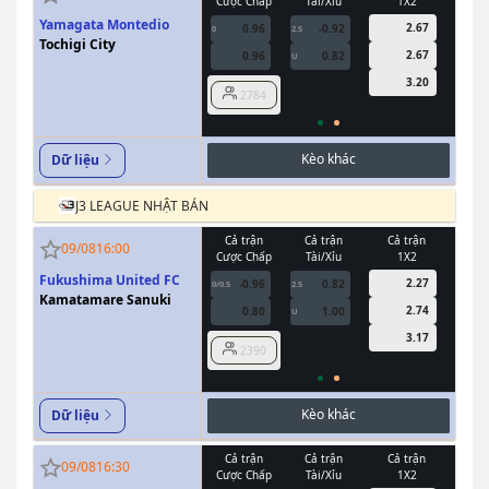
Cược Chấp
Tài/Xỉu
1X2
Cược
Yamagata Montedio
2.67
0.96
-0.92
0
2.5
0
Tochigi City
2.67
0.96
0.82
U
3.20
2784
2
Kèo khác
Dữ liệu
J3 LEAGUE NHẬT BẢN
Cả trận
Cả trận
Cả trận
Hiệ
09/08
16:00
Cược Chấp
Tài/Xỉu
1X2
Cược
Fukushima United FC
2.27
-0.96
0.82
2
0/0.5
2.5
Kamatamare Sanuki
2.74
0.80
1.00
U
3.17
2390
Kèo khác
Dữ liệu
Cả trận
Cả trận
Cả trận
Hiệ
09/08
16:30
Cược Chấp
Tài/Xỉu
1X2
Cược