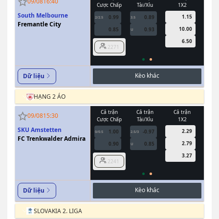
09/08
16:40
Cược Chấp
Tài/Xỉu
1X2
Cược
South Melbourne
1.15
0.99
0.89
2/2.5
3.5
1
Fremantle City
10.00
0.85
0.93
U
6.50
2271
2
Kèo khác
Dữ liệu
HẠNG 2 ÁO
Cả trận
Cả trận
Cả trận
Hiệ
09/08
15:30
Cược Chấp
Tài/Xỉu
1X2
Cược
SKU Amstetten
2.29
1.00
-0.97
0/0.5
2.5/3
0
FC Trenkwalder Admira
2.79
0.90
0.85
-
U
3.27
2241
2
Kèo khác
Dữ liệu
SLOVAKIA 2. LIGA