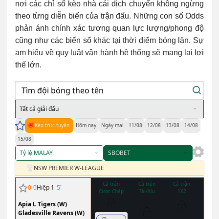
nơi các chỉ số kèo nhà cái dịch chuyển không ngừng
theo từng diễn biến của trận đấu. Những con số Odds
phản ánh chính xác tương quan lực lượng/phong độ
cũng như các biến số khác tại thời điểm bóng lăn. Sự
am hiểu về quy luật vận hành hệ thống sẽ mang lại lợi
thế lớn.
Tất cả giải đấu
Kèo trực tuyến
Hôm nay
Ngày mai
11/08
12/08
13/08
14/08
15/08
Tỷ lệ MALAY
SBOBET
NSW PREMIER W-LEAGUE
Cả trận
Cả trận
Cả trận
Hiệ
0
-
0
Hiệp 1
5
'
Cược Chấp
Tài/Xỉu
1X2
Cược
Apia L Tigers (W)
0.5/1
Gladesville Ravens (W)