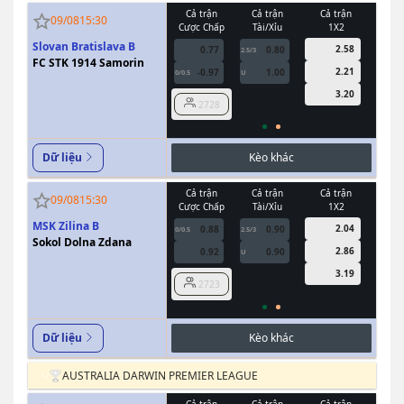
Cả trận
Cả trận
Cả trận
Hiệ
09/08
15:30
Cược Chấp
Tài/Xỉu
1X2
Cược
Slovan Bratislava B
2.58
0.77
0.80
-
2.5/3
0
FC STK 1914 Samorin
2.21
-0.97
1.00
0/0.5
U
3.20
2728
2
Kèo khác
Dữ liệu
Cả trận
Cả trận
Cả trận
Hiệ
09/08
15:30
Cược Chấp
Tài/Xỉu
1X2
Cược
MSK Zilina B
2.04
0.88
0.90
0/0.5
2.5/3
0
Sokol Dolna Zdana
2.86
0.92
0.90
-
U
3.19
2723
2
Kèo khác
Dữ liệu
AUSTRALIA DARWIN PREMIER LEAGUE