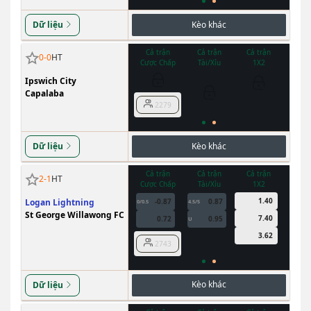
Kèo khác
Dữ liệu
Cả trận
Cả trận
Cả trận
Hi
0
-
0
HT
Cược Chấp
Tài/Xỉu
1X2
Cược
Ipswich City
Capalaba
2279
Kèo khác
Dữ liệu
Cả trận
Cả trận
Cả trận
Hi
2
-
1
HT
Cược Chấp
Tài/Xỉu
1X2
Cược
1.40
Logan Lightning
-0.87
0.87
0/0.5
4.5/5
St George Willawong FC
7.40
0.72
0.95
U
3.62
2743
Kèo khác
Dữ liệu