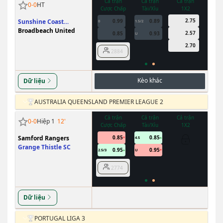
Cả trận
Cả trận
Cả trận
Hi
0
-
0
HT
Cược Chấp
Tài/Xỉu
1X2
Cược
2.75
Sunshine Coast
0.99
0.89
0
1.5/2
Wanderers FC
Broadbeach United
2.57
0.85
0.93
U
2.70
2884
Kèo khác
Dữ liệu
AUSTRALIA QUEENSLAND PREMIER LEAGUE 2
Cả trận
Cả trận
Cả trận
Hi
0
-
0
Hiệp 1
12
'
Cược Chấp
Tài/Xỉu
1X2
Cược
Samford Rangers
0.85
0.85
4.5
Grange Thistle SC
0.95
0.95
2.5/3
U
1
2774
Dữ liệu
PORTUGAL LIGA 3