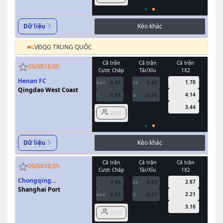
Kèo khác
Dữ liệu
VĐQG TRUNG QUỐC
Cả trận
Cả trận
Cả trận
Hiệ
09/08
18:00
Cược Chấp
Tài/Xỉu
1X2
Cược
Henan FC
1.70
0.97
0.80
0.5/1
2.5
0/0.5
Qingdao West Coast
4.14
0.91
-0.94
-
U
3.44
2424
2
Kèo khác
Dữ liệu
Cả trận
Cả trận
Cả trận
Hiệ
09/08
18:35
Cược Chấp
Tài/Xỉu
1X2
Cược
Chongqing
2.87
0.95
0.83
-
2.5
0
Tonglianglong
Shanghai Port
2.21
0.93
-0.97
0/0.5
U
3.10
2099
2