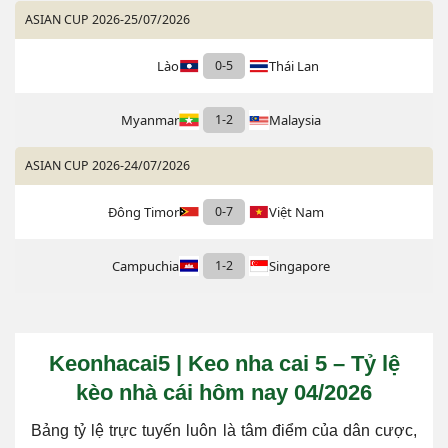
ASIAN CUP 2026
-
25/07/2026
Lào
Thái Lan
0
-
5
Myanmar
Malaysia
1
-
2
ASIAN CUP 2026
-
24/07/2026
Đông Timor
Việt Nam
0
-
7
Campuchia
Singapore
1
-
2
Keonhacai5 | Keo nha cai 5 – Tỷ lệ
kèo nhà cái hôm nay 04/2026
Bảng tỷ lệ trực tuyến luôn là tâm điểm của dân cược,